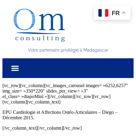
FR
Votre partenaire privilégié à Madagascar
[vc_row][vc_column][vc_images_carousel images= »6252,6257″
img_size= »350*220″ slides_per_view= »3″
el_class= »diapoMini »][/vc_column][/vc_row][vc_row]
[vc_column][vc_column_text]
EPU Cardiologie et Affections Ostéo-Articulaires – Diego –
Décembre 2015.
[/vc_column_text][/vc_column][/vc_row]