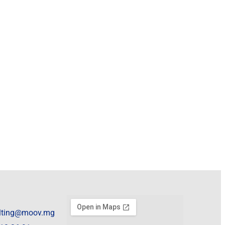
lting@moov.mg