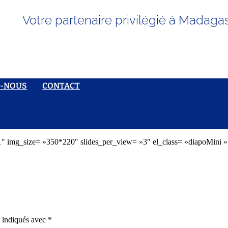
Votre partenaire privilégié à Madaga
S-NOUS
CONTACT
″ img_size= »350*220″ slides_per_view= »3″ el_class= »diapoMini 
t indiqués avec
*