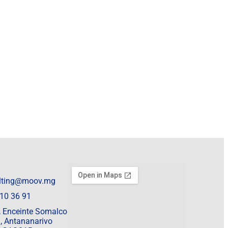
lting@moov.mg
10 36 91
 , Enceinte Somalco
, Antananarivo